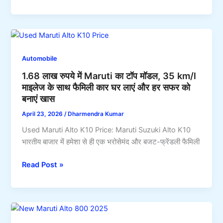
14,450
मजे,
रुपये
35
की
km/l
मंथली
माइलेज
EMI
के
Automobile
में
साथ
1.68 लाख रुपये में Maruti का टॉप मॉडल, 35 km/l
लाएं
दमदार
माइलेज के साथ फैमिली कार घर लाएं और हर सफर को
26
फीचर्स
बनाएं खास
kmpl
माइलेज
April 23, 2026
/
Dharmendra Kumar
वाली
Used Maruti Alto K10 Price: Maruti Suzuki Alto K10
शानदार
भारतीय बाजार में हमेशा से ही एक भरोसेमंद और बजट-फ्रेंडली फैमिली
7-
सीटर
1.68
Read Post »
कार,
लाख
जिसे
रुपये
देखकर
में
आप
Maruti
भी