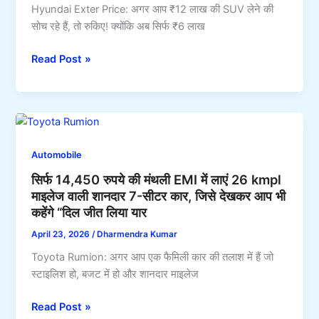
Hyundai Exter Price: अगर आप ₹12 लाख की SUV लेने की
31
सोच रहे हैं, तो रुकिए! क्‍योंकि अब सिर्फ ₹6 लाख
km/l
का
बड़ी
Read Post »
शानदार
गाड़ी
माइलेज,
में
कीमत
क्यों
7
फूकें
लाख
12
से
Automobile
लाख,
भी
सिर्फ 14,450 रुपये की मंथली EMI में लाएं 26 kmpl
जब
कम
माइलेज वाली शानदार 7-सीटर कार, जिसे देखकर आप भी
6
कहेंगे “दिल जीत लिया यार
लाख
की
April 23, 2026
/
Dharmendra Kumar
कार
Toyota Rumion: अगर आप एक फैमिली कार की तलाश में हैं जो
दे
स्टाइलिश हो, बजट में हो और शानदार माइलेज
रही
एसयूवी
सिर्फ
Read Post »
वाले