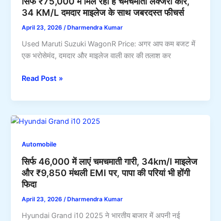
सिर्फ ₹75,000 में मिल रही है चमचमाती लक्जरी कार,
Payment
34 KM/L दमदार माइलेज के साथ जबरदस्त फीचर्स
Status,
Beneficiary
April 23, 2026
/
Dharmendra Kumar
List
Used Maruti Suzuki WagonR Price: अगर आप कम बजट में
&
एक भरोसेमंद, दमदार और माइलेज वाली कार की तलाश कर
Latest
Updates
सिर्फ
Read Post »
₹75,000
में
मिल
रही
है
Automobile
चमचमाती
सिर्फ 46,000 में लाएं चमचमाती गारी, 34km/l माइलेज
लक्जरी
और ₹9,850 मंथली EMI पर, पापा की परियां भी होंगी
कार,
फिदा
34
KM/L
April 23, 2026
/
Dharmendra Kumar
दमदार
Hyundai Grand i10 2025 ने भारतीय बाजार में अपनी नई
माइलेज