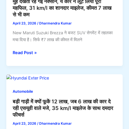
मुंह देखती रह गई नेक्साॅन, ये कार ने लूट लिया पूरा
का
महफिल, 31 km/l का शानदार माइलेज, कीमत 7 लाख
प्रीमियम
से भी कम
कार
34
April 23, 2026
/
Dharmendra Kumar
km/l
New Maruti Suzuki Brezza ने बजट SUV सेगमेंट में तहलका
माइलेज
मचा दिया है। सिर्फ ₹7 लाख की कीमत में मिलने
के
साथ
मुंह
Read Post »
जबरदस्त
देखती
फीचर्स
रह
गई
नेक्साॅन,
ये
Automobile
कार
बड़ी गाड़ी में क्यों फूकें 12 लाख, जब 6 लाख की कार दे
ने
रही एसयूवी वाले मजे, 35 km/l माइलेज के साथ दमदार
लूट
फीचर्स
लिया
पूरा
April 23, 2026
/
Dharmendra Kumar
महफिल,