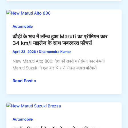
लॉन्च
होंगी
किया
फिदा
सबसे
सस्ता
Automobile
धाकड़
कौड़ी के भाव में लॉन्च हुआ Maruti का प्रीमियम कार
5G
34 km/l माइलेज के साथ जबरदस्त फीचर्स
स्मार्टफोन,
मिलेगा
April 23, 2026
/
Dharmendra Kumar
12GB
New Maruti Alto 800: देश की सबसे भरोसेमंद कार कंपनी
रैम
Maruti Suzuki ने एक बार फिर से मिडल क्लास परिवारों
256GB
स्टोरेज
कौड़ी
Read Post »
के
के
साथ
भाव
6500mAh
में
की
लॉन्च
बैटरी
हुआ
Automobile
Maruti