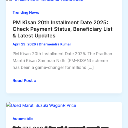
Trending News
PM Kisan 20th Installment Date 2025:
Check Payment Status, Beneficiary List
& Latest Updates
April 23, 2026
/
Dharmendra Kumar
PM Kisan 20th Installment Date 2025: The Pradhan
Mantri Kisan Samman Nidhi (PM-KISAN) scheme
has been a game-changer for millions […]
PM
Read Post »
Kisan
20th
Installment
Date
2025:
Automobile
Check