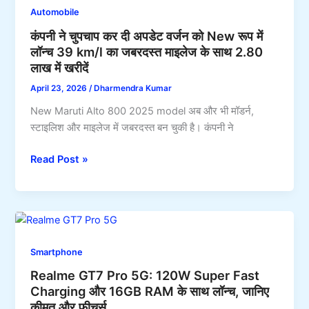
का
कहेंगे
Automobile
टॉप
“दिल
कंपनी ने चुपचाप कर दी अपडेट वर्जन को New रूप में
मॉडल,
जीत
लॉन्च 39 km/l का जबरदस्त माइलेज के साथ 2.80
35
लिया
लाख में खरीदें
km/l
यार
माइलेज
April 23, 2026
/
Dharmendra Kumar
के
New Maruti Alto 800 2025 model अब और भी मॉडर्न,
साथ
स्टाइलिश और माइलेज में जबरदस्त बन चुकी है। कंपनी ने
फैमिली
कार
कंपनी
Read Post »
घर
ने
लाएं
चुपचाप
और
कर
हर
दी
सफर
अपडेट
को
Smartphone
वर्जन
बनाएं
Realme GT7 Pro 5G: 120W Super Fast
को
खास
Charging और 16GB RAM के साथ लॉन्च, जानिए
New
कीमत और फीचर्स
रूप