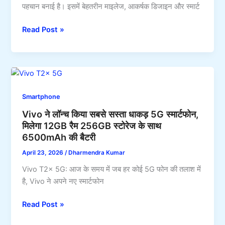
पहचान बनाई है। इसमें बेहतरीन माइलेज, आकर्षक डिजाइन और स्मार्ट
के
साथ
सिर्फ
Read Post »
जबरदस्त
46,000
फीचर्स
में
लाएं
चमचमाती
गारी,
Smartphone
34km/l
Vivo ने लॉन्च किया सबसे सस्ता धाकड़ 5G स्मार्टफोन,
माइलेज
मिलेगा 12GB रैम 256GB स्टोरेज के साथ
और
6500mAh की बैटरी
₹9,850
मंथली
April 23, 2026
/
Dharmendra Kumar
EMI
Vivo T2x 5G: आज के समय में जब हर कोई 5G फोन की तलाश में
पर,
है, Vivo ने अपने नए स्मार्टफोन
पापा
की
Vivo
Read Post »
परियां
ने
भी