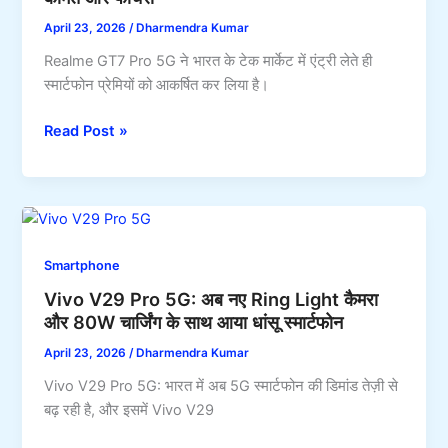
में
April 23, 2026
/
Dharmendra Kumar
लॉन्च
Realme GT7 Pro 5G ने भारत के टेक मार्केट में एंट्री लेते ही
39
स्मार्टफोन प्रेमियों को आकर्षित कर लिया है।
km/l
का
Realme
Read Post »
जबरदस्त
GT7
माइलेज
Pro
के
5G:
साथ
120W
2.80
Super
लाख
Smartphone
Fast
में
Vivo V29 Pro 5G: अब नए Ring Light कैमरा
Charging
खरीदें
और 80W चार्जिंग के साथ आया धांसू स्मार्टफोन
और
16GB
April 23, 2026
/
Dharmendra Kumar
RAM
Vivo V29 Pro 5G: भारत में अब 5G स्मार्टफोन की डिमांड तेज़ी से
के
बढ़ रही है, और इसमें Vivo V29
साथ
लॉन्च,