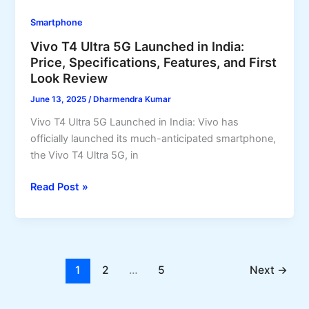
Price,
Smartphone
Full
Vivo T4 Ultra 5G Launched in India:
Specs,
Price, Specifications, Features, and First
AI
Look Review
Features,
and
June 13, 2025
/
Dharmendra Kumar
First
Vivo T4 Ultra 5G Launched in India: Vivo has
Sale
officially launched its much-anticipated smartphone,
Details
the Vivo T4 Ultra 5G, in
Revealed
Vivo
Read Post »
T4
Ultra
5G
Launched
in
1
2
…
5
Next
→
India:
Price,