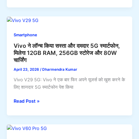
Note
100
Ultra
5G
हुआ
Smartphone
लॉन्च,
Vivo ने लॉन्च किया सस्ता और दमदार 5G स्मार्टफोन,
300MP
मिलेगा 12GB RAM, 256GB स्टोरेज और 80W
कैमरा
चार्जिंग
और
24GB
April 23, 2026
/
Dharmendra Kumar
RAM
Vivo V29 5G: Vivo ने एक बार फिर अपने यूजर्स को खुश करने के
के
लिए शानदार 5G स्मार्टफोन पेश किया
साथ
मिलेगी
Vivo
Read Post »
8900mAh
ने
की
लॉन्च
मेगा
किया
बैटरी
सस्ता
और
और