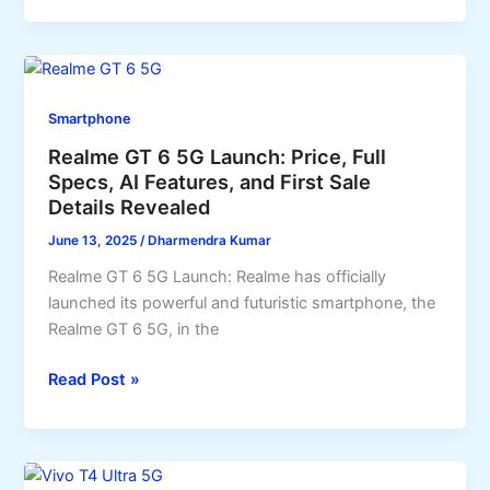
फीचर्स
Pro
5G
Launched
in
Smartphone
India:
Realme GT 6 5G Launch: Price, Full
Price,
Specs, AI Features, and First Sale
Full
Details Revealed
Specifications,
Camera
June 13, 2025
/
Dharmendra Kumar
Review,
Realme GT 6 5G Launch: Realme has officially
and
launched its powerful and futuristic smartphone, the
First
Realme GT 6 5G, in the
Sale
Details
Realme
Read Post »
GT
6
5G
Launch: