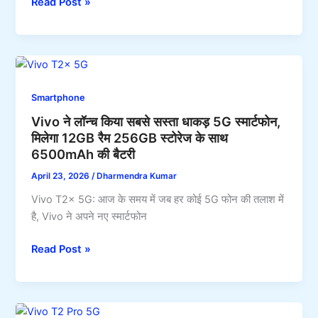
Vivo
Read Post »
इसकी
V29
कीमत
Pro
और
5G:
फीचर्स
अब
नए
Smartphone
Ring
Vivo ने लॉन्च किया सबसे सस्ता धाकड़ 5G स्मार्टफोन,
Light
मिलेगा 12GB रैम 256GB स्टोरेज के साथ
कैमरा
6500mAh की बैटरी
और
80W
April 23, 2026
/
Dharmendra Kumar
चार्जिंग
Vivo T2x 5G: आज के समय में जब हर कोई 5G फोन की तलाश में
के
है, Vivo ने अपने नए स्मार्टफोन
साथ
आया
Vivo
Read Post »
धांसू
ने
स्मार्टफोन
लॉन्च
किया
सबसे