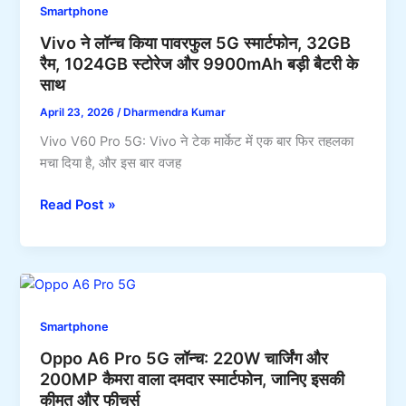
512GB
Smartphone
दमदार
स्टोरेज
Vivo ने लॉन्च किया पावरफुल 5G स्मार्टफोन, 32GB
5G
रैम, 1024GB स्टोरेज और 9900mAh बड़ी बैटरी के
स्मार्टफोन,
साथ
मिलेगा
12GB
April 23, 2026
/
Dharmendra Kumar
RAM,
Vivo V60 Pro 5G: Vivo ने टेक मार्केट में एक बार फिर तहलका
256GB
मचा दिया है, और इस बार वजह
स्टोरेज
और
Vivo
Read Post »
80W
ने
चार्जिंग
लॉन्च
किया
पावरफुल
5G
Smartphone
स्मार्टफोन,
Oppo A6 Pro 5G लॉन्च: 220W चार्जिंग और
32GB
200MP कैमरा वाला दमदार स्मार्टफोन, जानिए इसकी
रैम,
कीमत और फीचर्स
1024GB