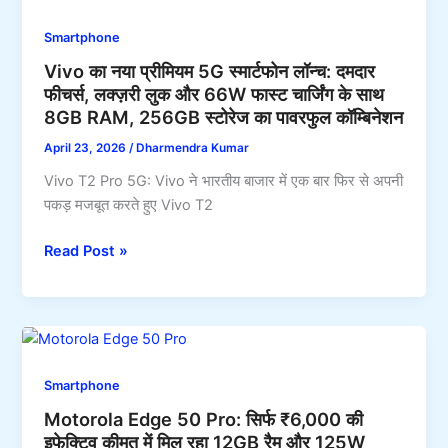
सस्ता
Smartphone
धाकड़
Vivo का नया प्रीमियम 5G स्मार्टफोन लॉन्च: दमदार
5G
फीचर्स, लक्ज़री लुक और 66W फास्ट चार्जिंग के साथ
स्मार्टफोन,
8GB RAM, 256GB स्टोरेज का पावरफुल कॉम्बिनेशन
मिलेगा
12GB
April 23, 2026
/
Dharmendra Kumar
रैम
Vivo T2 Pro 5G: Vivo ने भारतीय बाजार में एक बार फिर से अपनी
256GB
पकड़ मजबूत करते हुए Vivo T2
स्टोरेज
के
Vivo
Read Post »
साथ
का
6500mAh
नया
की
प्रीमियम
बैटरी
5G
स्मार्टफोन
Smartphone
लॉन्च:
Motorola Edge 50 Pro: सिर्फ ₹6,000 की
दमदार
इफेक्टिव कीमत में मिल रहा 12GB रैम और 125W
फीचर्स,