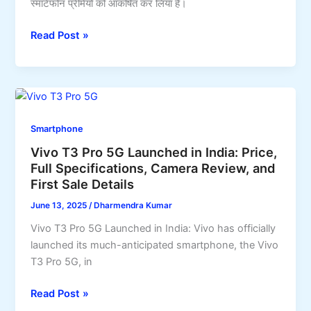
स्मार्टफोन प्रेमियों को आकर्षित कर लिया है।
रैम
और
Realme
Read Post »
125W
GT7
चार्जिंग
Pro
वाला
5G:
5G
120W
फोन
Super
Smartphone
Fast
Vivo T3 Pro 5G Launched in India: Price,
Charging
Full Specifications, Camera Review, and
और
First Sale Details
16GB
RAM
June 13, 2025
/
Dharmendra Kumar
के
Vivo T3 Pro 5G Launched in India: Vivo has officially
साथ
launched its much-anticipated smartphone, the Vivo
लॉन्च,
T3 Pro 5G, in
जानिए
कीमत
Vivo
Read Post »
और
T3