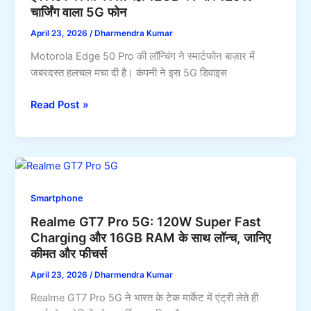
चार्जिंग वाला 5G फोन
लक्ज़री
लुक
April 23, 2026
/
Dharmendra Kumar
और
Motorola Edge 50 Pro की लॉन्चिंग ने स्मार्टफोन बाज़ार में
66W
जबरदस्त हलचल मचा दी है। कंपनी ने इस 5G डिवाइस
फास्ट
चार्जिंग
Motorola
Read Post »
के
Edge
साथ
50
8GB
Pro:
RAM,
सिर्फ
256GB
₹6,000
स्टोरेज
Smartphone
की
का
Realme GT7 Pro 5G: 120W Super Fast
इफेक्टिव
पावरफुल
Charging और 16GB RAM के साथ लॉन्च, जानिए
कीमत
कॉम्बिनेशन
कीमत और फीचर्स
में
मिल
April 23, 2026
/
Dharmendra Kumar
रहा
Realme GT7 Pro 5G ने भारत के टेक मार्केट में एंट्री लेते ही
12GB