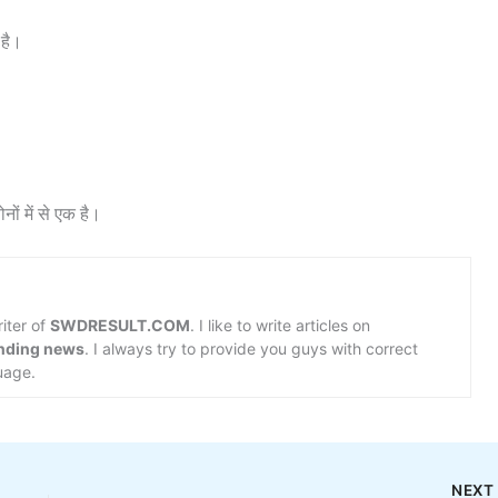
 है।
नों में से एक है।
iter of
SWDRESULT.COM
. I like to write articles on
nding news
. I always try to provide you guys with correct
uage.
NEX