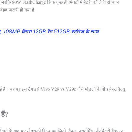
, जबकि 80W FlashCharge सिर्फ कुछ ही मिनटों में बैटरी को तेजी से चार्ज
बेहद ज़रूरी हो गया है।
्च, 108MP कैमरा 12GB रैम 512GB स्टोरेज के साथ
ै। यह प्राइस टैग इसे Vivo V29 vs V29e जैसे मॉडलों के बीच बेस्ट वैल्यू
हैं?
े के बाद यूजर्स इसकी बिल्ड क्वालिटी, कैमरा परफॉर्मेंस और बैटरी बैकअप