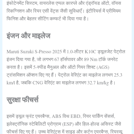
इंफोटेनमेंट सिस्‍टम, वायरलेस एप्पल कारप्‍ले और एंड्रॉयड ऑटो, वॉयस
रिकग्‍निशन और रियर एसी वेंट्स जैसी सुविधाएँ। इंटीरियर्स में प्रीमियम
फिनिश और बेहतर सीटिंग कम्‍फर्ट भी दिया गया है।
इंजन और माइलेज
Maruti Suzuki S-Presso 2025 में 1.0-लीटर K10C ड्यूलजेट पेट्रोल
इंजन दिया गया है, जो लगभग 67 हॉर्सपावर और 89 Nm टॉर्क जनरेट
करता है। इसमें 5-स्पीड मैनुअल और ऑटो गियर शिफ्ट (AGS)
ट्रांसमिशन ऑप्‍शन दिए गए हैं। पेट्रोल वेरिएंट का माइलेज लगभग 25.3
km/l है, जबकि CNG वेरिएंट का माइलेज लगभग 32.7 km/kg है।
सुरक्षा फीचर्स
इसमें ड्यूल फ्रंट एयरबैग्‍स, ABS विथ EBD, रियर पार्किंग सेंसर्स,
इलेक्ट्रॉनिक स्‍टेबिलिटी प्रोग्राम (ESP) और हिल-होल्‍ड असिस्‍ट जैसे
फीचर्स दिए गए हैं। उच्‍च वेरिएंट्स में साइड और कर्टन एयरबैग्‍स, रियरव्‍यू