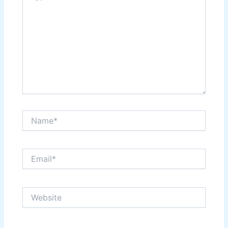
Name*
Email*
Website